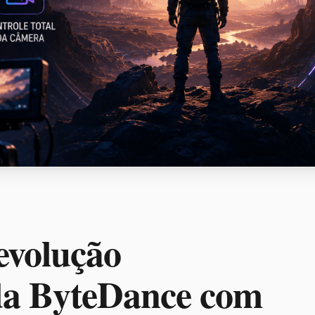
evolução
da ByteDance com